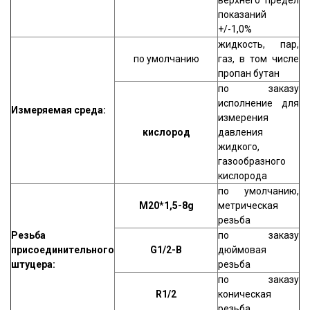
верхнего предел
показаний
+/-1,0%
жидкость, пар,
по умолчанию
газ, в том числе
пропан бутан
по заказу
исполнение для
Измеряемая среда:
измерения
кислород
давления
жидкого,
газообразного
кислорода
по умолчанию,
М20*1,5-8g
метрическая
резьба
Резьба
по заказу
присоединительного
G1/2-B
дюймовая
штуцера:
резьба
по заказу
R1/2
коническая
резьба