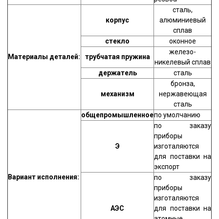
сталь,
корпус
алюминиевый
сплав
стекло
оконное
железо-
Материалы деталей:
трубчатая пружина
никелевый сплав
держатель
сталь
бронза,
механизм
нержавеющая
сталь
общепромышленное
по умолчанию
по заказу
приборы
Э
изготаляются
для поставки на
экспорт
Вариант исполнения:
по заказу
приборы
изготаляются
АЭС
для поставки на
атомные