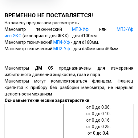
ВРЕМЕННО НЕ ПОСТАВЛЯЕТСЯ!
На замену предлагаем рассмотреть:
Манометр технический
МП3-Уф
или
МП3-Уф
исп.ЭКО
(эковариант для ЖКХ) - для d100мм.
Манометр технический
МП4-Уф
- для d160мм.
Манометр технический
МП2-Уф
- для d50мм или d63мм.
Манометры
ДМ 05
предназначены для измерения
избыточного давления жидкостей, газа и пара.
Манометры могут комплектоваться фланцем. Фланец
крепится к прибору без разборки манометра, не нарушая
целостности механизм
Основные технические характеристики:
от 0 до 0.06;
от 0 до 0.10;
от 0 до 0.16;
от 0 до 0.25;
от 0 до 0.4;