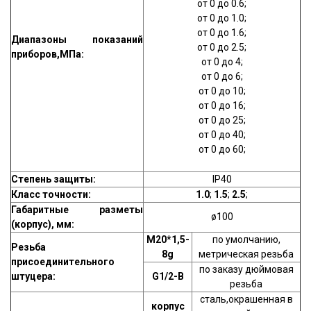
от 0 до 0.6;
от 0 до 1.0;
от 0 до 1.6;
Диапазоны показаний
от 0 до 2.5;
приборов,МПа:
от 0 до 4;
от 0 до 6;
от 0 до 10;
от 0 до 16;
от 0 до 25;
от 0 до 40;
от 0 до 60;
Степень защиты:
IP40
Класс точности:
1.0
;
1.5
;
2.5
;
Габаритные разметы
ø100
(корпус), мм:
М20*1,5-
по умолчанию,
Резьба
8g
метрическая резьба
присоединительного
по заказу дюймовая
штуцера:
G1/2-B
резьба
сталь,окрашенная в
корпус