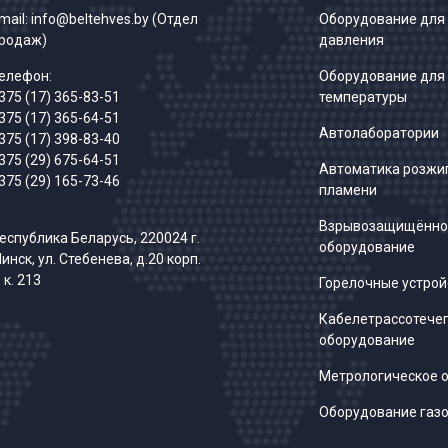
mail:
info@beltehves.by
(Отдел
Оборудование для
родаж)
давления
елефон:
Оборудование для
375 (17) 365-83-51
температуры
375 (17) 365-64-51
Автолаборатории
375 (17) 398-83-40
375 (29) 675-64-51
Автоматика розжиг
375 (29) 165-73-46
пламени
Взрывозащищённо
еспублика Беларусь, 220024 г.
оборудование
инск, ул. Стебенева, д.20 корп.
, к. 213
Горелочные устрой
Кабелетрассотече
оборудование
Метрологическое 
Оборудование газо