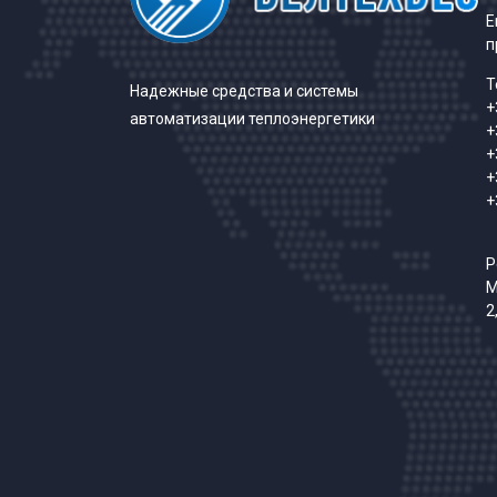
E
п
Т
Надежные средства и системы
+
автоматизации теплоэнергетики
+
+
+
+
Р
М
2