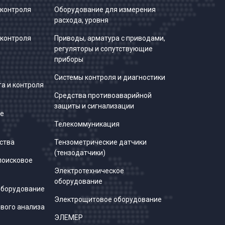
 контроля
Оборудование для измерения
расхода, уровня
 контроля
Приводы, арматура с приводами,
регуляторы и сопутствующие
приборы
Системы контроля и диагностики
а и контроля
Средства противоаварийной
защиты и сигнализации
е
Телекоммуникация
ства
Тензометрические датчики
(тензодатчики)
поисковое
Электротехническое
оборудование
оборудование
Электрощитовое оборудование
вого анализа
ЭЛЕМЕР