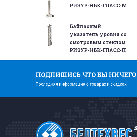
РИЗУР-НБК-ГЛАСС-М
Байпасный
указатель уровня со
смотровым стеклом
РИЗУР-НБК-ГЛАСС-П
ПОДПИШИСЬ ЧТО БЫ НИЧЕГО
Последняя информация о товарах и скидках