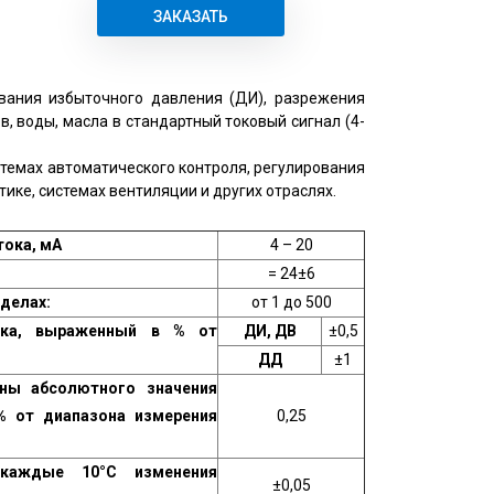
ЗАКАЗАТЬ
ания избыточного давления (ДИ), разрежения
в, воды, масла в стандартный токовый сигнал (4-
стемах автоматического контроля, регулирования
ике, системах вентиляции и других отраслях.
тока, мА
4 – 20
= 24±6
делах:
от 1 до 500
ика, выраженный в % от
ДИ, ДВ
±0,5
ДД
±1
ны абсолютного значения
% от диапазона измерения
0,25
 каждые 10°С изменения
±0,05