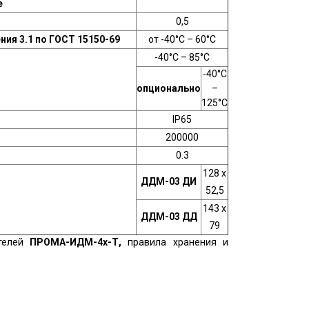
е
0,5
ия 3.1 по ГОСТ 15150-69
от -40°С – 60°С
-40°С – 85°С
-40°С
опционально
–
125°С
IP65
200000
0.3
128
х
ДДМ-03 ДИ
52,5
143
х
ДДМ-03 ДД
79
телей
ПРОМА-ИДМ-4х-Т,
правила хранения и