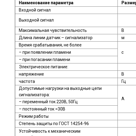
Наименование параметра
Размер
Входной сигнал
Выходной сигнал
Максимальная чувствительность
В
Длина линии датчик – сигнализатор
м
Время срабатывания, не более
– при появлении пламени
с
– при погасании пламени
Электрическое питание:
напряжение
В
частота
Гц
Допустимые нагрузки на выходные цепи
сигнализатора:
А
– переменный ток 220В, 50Гц
– постоянный ток =30В
Режим работы
Степень защиты по ГОСТ 14254-96
Устойчивость к механическим