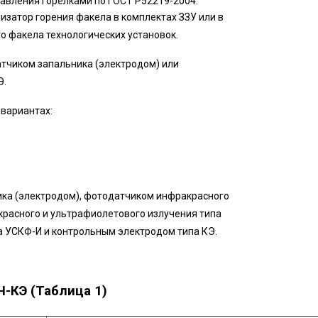
правления горелками по ГОСТ Р52219-2004.
изатор горения факела в комплектах ЗЗУ или в
о факела технологических установок.
атчиком запальника (электродом) или
Э.
 вариантах:
ика (электродом), фотодатчиком инфракрасного
расного и ультрафиолетового излучения типа
а УСКФ-И и контрольным электродом типа КЭ.
-КЭ (Таблица 1)