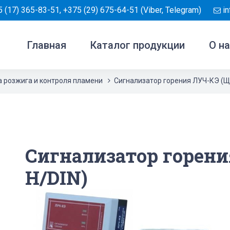
 (17) 365-83-51
,
+375 (29) 675-64-51
(Viber, Telegram)
i
Главная
Каталог продукции
О н
 розжига и контроля пламени
Сигнализатор горения ЛУЧ-КЭ (Щ
Сигнализатор горени
Н/DIN)