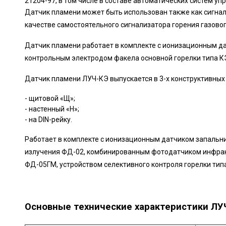
21204-97, в том числе в составе автоматических систем у
Датчик пламени может быть использован также как сигнал
качестве самостоятельного сигнализатора горения газовог
Датчик пламени работает в комплекте с ионизационным д
контрольным электродом факела основной горелки типа К
Датчик пламени ЛУЧ-КЭ выпускается в 3-х конструктивных
- щитовой «Щ»;
- настенный «Н»;
- на DIN-рейку.
Работает в комплекте с ионизационным датчиком запальн
излучения ФД-02, комбинированным фотодатчиком инфрак
ФД-05ГМ, устройством селективного контроля горелки тип
Основные технические характеристики ЛУЧ