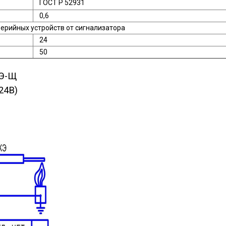
ГОСТ Р 52931
0,6
рийных устройств от сигнализатора
24
50
КЭ-Щ
24В)