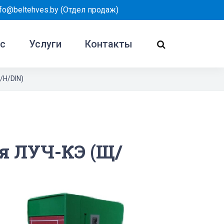
nfo@beltehves.by
(Отдел продаж)
ас
Услуги
Контакты
/Н/DIN)
я ЛУЧ-КЭ (Щ/